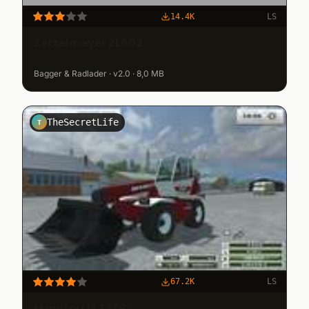
14.4K
LS
Zettelmeyer ZL602
Bagger & Radlader · v2.0 · 8,0 MB
TheSecretLife
T
67.2K
LS
Manitou 1542TRS