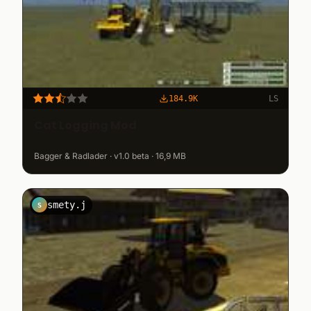
184.9K
LS
Cat Logging Mod
Bagger & Radlader · v1.0 beta · 16,9 MB
smety.j
S