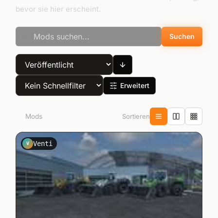
bevor sie hier erscheint.
Suchen
Erweitert
Sortieren
72
Mods
Venti
V