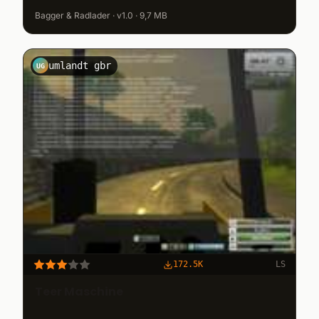
Bagger & Radlader · v1.0 · 9,7 MB
umlandt gbr
UG
172.5K
LS
Teer Maschine