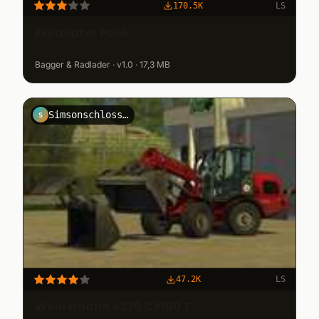
170.5K
LS
Excavator Pack
Bagger & Radlader · v1.0 · 17,3 MB
Simsonschlosser
S
47.2K
LS
Weidemann 4270 CX100 T