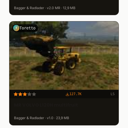
Bagger & Radlader · v2.0 MR · 12,9 MB
Toretto
T
127.7K
LS
MR VOLVO L120H multifruit
Bagger & Radlader · v1.0 · 23,9 MB