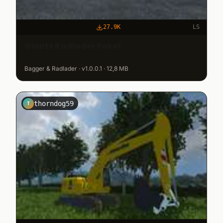
27.9K
LS
Giants Radlader Paket
Bagger & Radlader · v1.0.0.1 · 12,8 MB
thorndog59
T