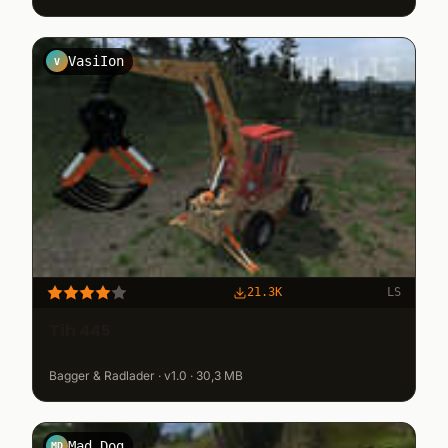
VasiIon
V
21.3K
LS
Tih 445
Bagger & Radlader · v1.0 · 30,3 MB
Mad Dog
MD