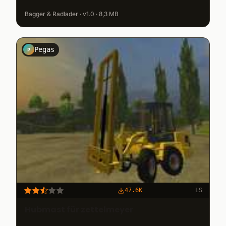
Bagger & Radlader · v1.0 · 8,3 MB
Pegas
P
47.6K
LS
Hubmast für zettelmeyer