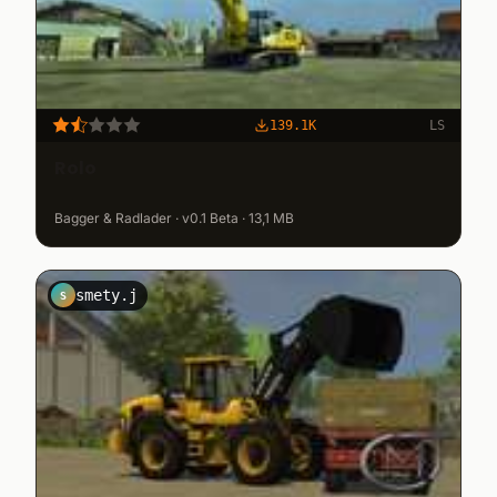
139.1K
LS
Rolo
Bagger & Radlader · v0.1 Beta · 13,1 MB
smety.j
S