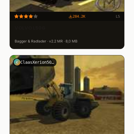
284.2K
LS
VOLVO L50G
Bagger & Radlader · v2.2 MR · 8,0 MB
ClaasXerion5000NRW
C