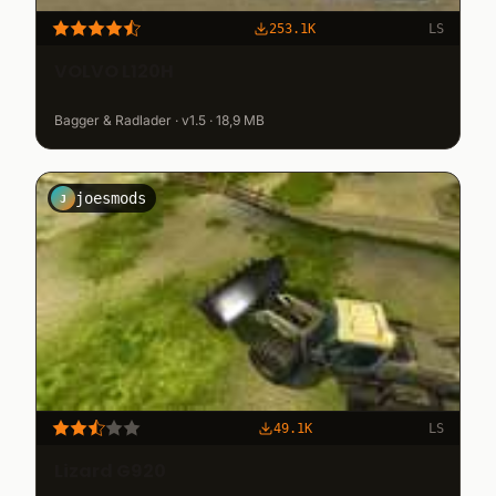
253.1K
LS
VOLVO L120H
Bagger & Radlader · v1.5 · 18,9 MB
joesmods
J
49.1K
LS
Lizard G920