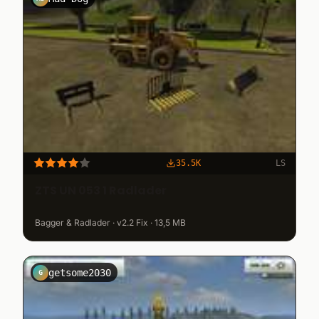
35.5K
LS
ZTS UN 053 1 Radlader
Bagger & Radlader · v2.2 Fix · 13,5 MB
getsome2030
G