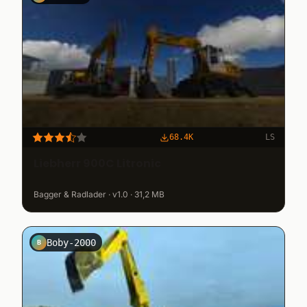
68.4K
LS
Liebherr 900C Litronic
Bagger & Radlader · v1.0 · 31,2 MB
Boby-2000
B