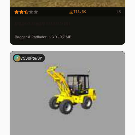
118.6K
LS
Lizard G920 Multifruit
Bagger & Radlader · v3.0 · 9,7 MB
7930Pow3r
7