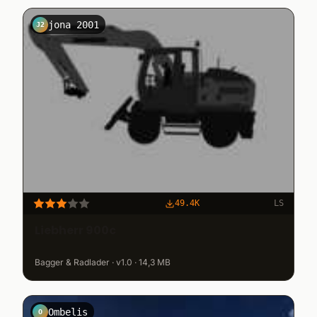
jona 2001
J2
49.4K
LS
Liebherr 900c
Bagger & Radlader · v1.0 · 14,3 MB
Ombelis
O