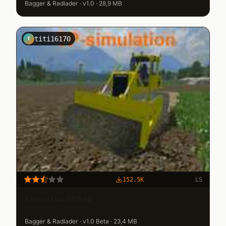
Bagger & Radlader · v1.0 · 28,9 MB
titi16170
T
152.5K
LS
komatsu d65ex
Bagger & Radlader · v1.0 Beta · 23,4 MB