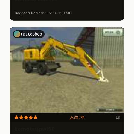
Bagger & Radlader · v1.0 · 11,0 MB
tattoobob
T
38.7K
LS
komatsu pw160