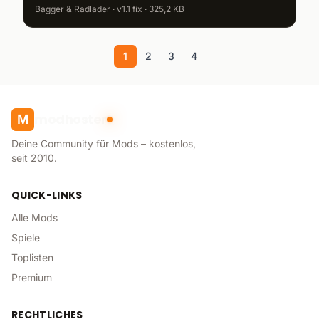
Bagger & Radlader · v1.1 fix · 325,2 KB
1
2
3
4
modhoster
M
Deine Community für Mods – kostenlos,
seit 2010.
QUICK-LINKS
Alle Mods
Spiele
Toplisten
Premium
RECHTLICHES