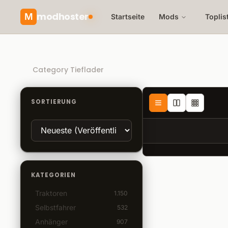
modhoster
M
Startseite
Mods
Toplis
Direct Download
Category Tieflader
SORTIERUNG
KATEGORIEN
Traktoren
1.150
Selbstfahrer
532
Anhänger
907