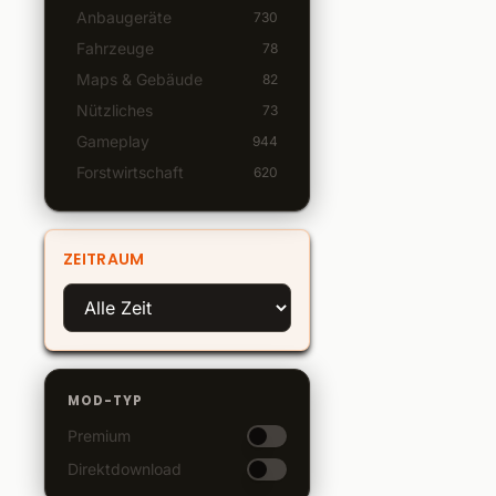
Anbaugeräte
730
Fahrzeuge
78
Maps & Gebäude
82
Nützliches
73
Gameplay
944
Forstwirtschaft
620
ZEITRAUM
MOD-TYP
Premium
Direktdownload