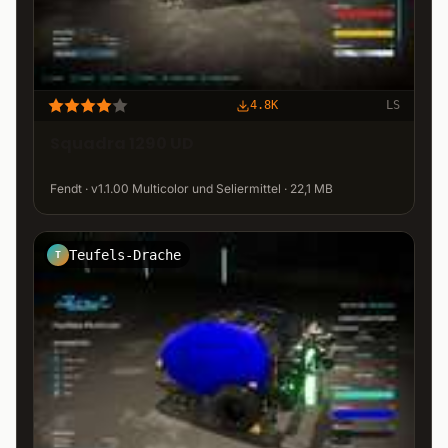
4.8K
LS
Squadra 1290 UD
Fendt · v1.1.00 Multicolor und Seliermittel · 22,1 MB
Teufels-Drache
T