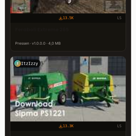
13.5K
LS
Feraboli Extreme 265
Pressen · v1.0.0.0 · 4,0 MB
ItzIzzy
I
13.3K
LS