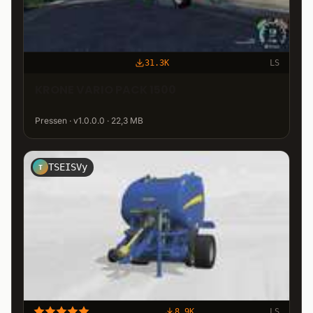
31.3K
LS
KRONE VARIO PACK 1500
Pressen · v1.0.0.0 · 22,3 MB
TSEISVy
T
8.9K
LS