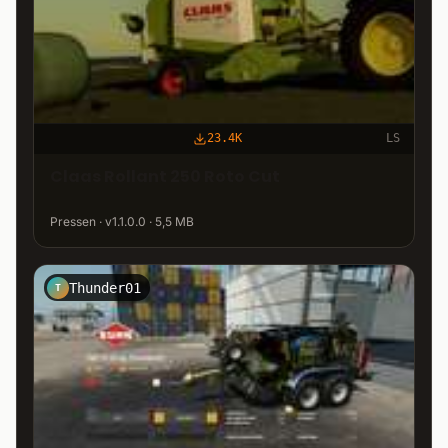
23.4K
LS
Claas Rollant 250 Roto Cut
Pressen · v1.1.0.0 · 5,5 MB
Thunder01
T