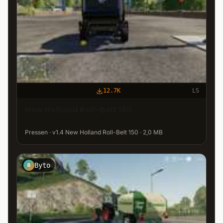
12.7K
LS
New Holland Roll-Belt 150
Pressen · v1.4 New Holland Roll-Belt 150 · 2,0 MB
Byto
B