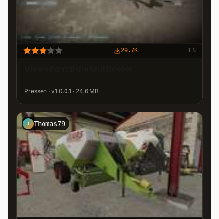
29.7K
LS
Vicon Fast Bale Multicolor
Pressen · v1.0.0.1 · 24,6 MB
Thomas79
T