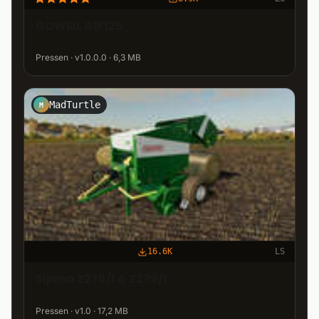
GOWEIL G1F125
Pressen · v1.0.0.0 · 6,3 MB
MadTurtle
M
16.6K
LS
Sipma Z276/1 & Z279/1
Pressen · v1.0 · 17,2 MB