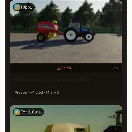
T0ppi
T
12.9K
LS
New Holland 460 Ballenpresse
Pressen · v1.0.0.1 · 14,8 MB
FerdiGump
F