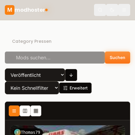
modhoster
M
theme.togg
Direct Download
Category Pressen
Suchen
Erweitert
Thomas79
T