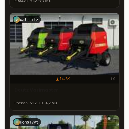
Pressen · v1.0 · 6,9 MB
uallritz
U
14.8K
LS
Deutz Varimaster
Pressen · v1.2.0.0 · 4,2 MB
HonsTVyt
H