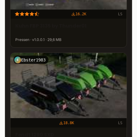
16.2K
LS
Kuhn FBP 3135 by Thunder01
Pressen · v1.0.0.1 · 29,6 MB
Ebster1983
E
18.8K
LS
Fendt 1290 SXD