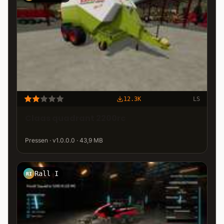
12.3K
LS
Claas quadrant 2200rc
Pressen · v1.0.0.0 · 43,9 MB
Rall I
RI