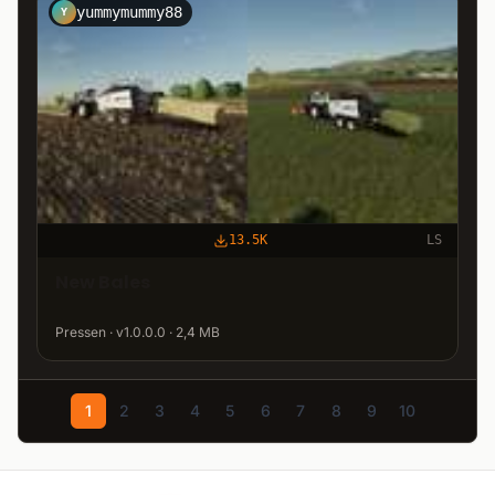
yummymummy88
Y
13.5K
LS
New Bales
Pressen · v1.0.0.0 · 2,4 MB
1
2
3
4
5
6
7
8
9
10