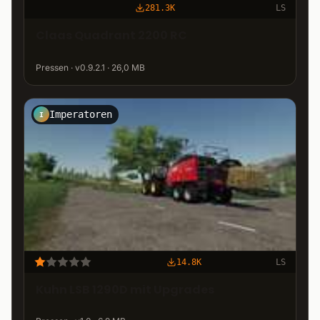
281.3K
LS
Claas Quadrant 2200 RC
Pressen · v0.9.2.1 · 26,0 MB
Imperatoren
I
14.8K
LS
Kuhn LSB 1290D mit Upgrades