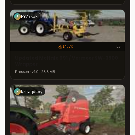
FYZikak
F
14.7K
LS
Updated McHale 991 / Vermeer SW-3500
Wrapper
Pressen · v1.0 · 23,8 MB
kzjaqdcny
K