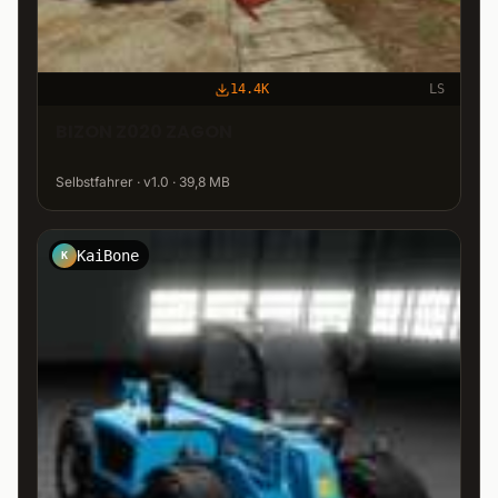
14.4K
LS
BIZON Z020 ZAGON
Selbstfahrer · v1.0 · 39,8 MB
KaiBone
K