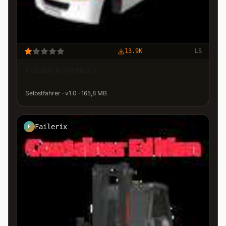
13.9K
LS
Polska Karetka S
Selbstfahrer · v1.0 · 165,8 MB
Failerix
F