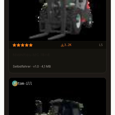
3.2K
LS
Manitou MC 18-4
Selbstfahrer · v1.0 · 4,1 MB
tom-ill
T