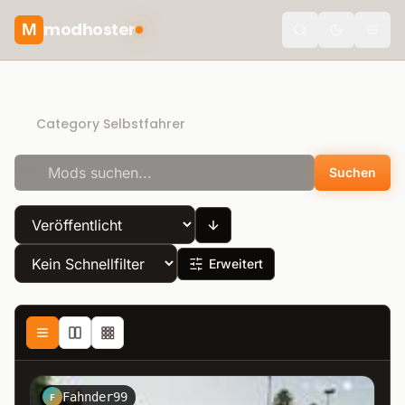
modhoster
M
Toggle the
Direct Download
Category Selbstfahrer
Suchen
Erweitert
Fahnder99
F