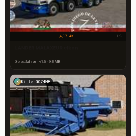
17.4K
LS
LANDER MALAXEUR elkon
Selbstfahrer · v1.5 · 9,6 MB
Killer0074ME
K