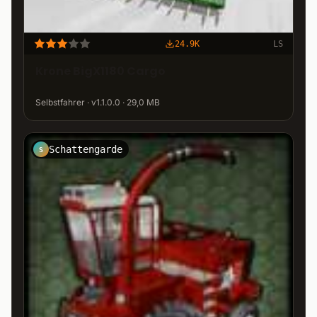
24.9K
LS
Krone BigX1180 Cargo
Selbstfahrer · v1.1.0.0 · 29,0 MB
Schattengarde
S