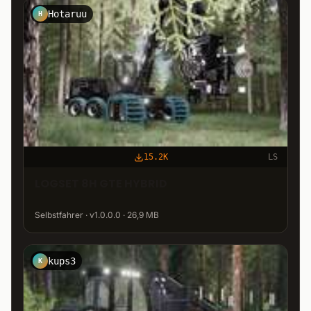
Hotaruu
H
15.2K
LS
LOGSET 8H GTE HYBRID
Selbstfahrer · v1.0.0.0 · 26,9 MB
kups3
K