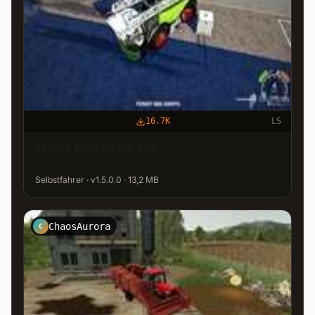
16.7K
LS
FENDT ROGATOR 6x5
Selbstfahrer · v1.5.0.0 · 13,2 MB
ChaosAurora
C