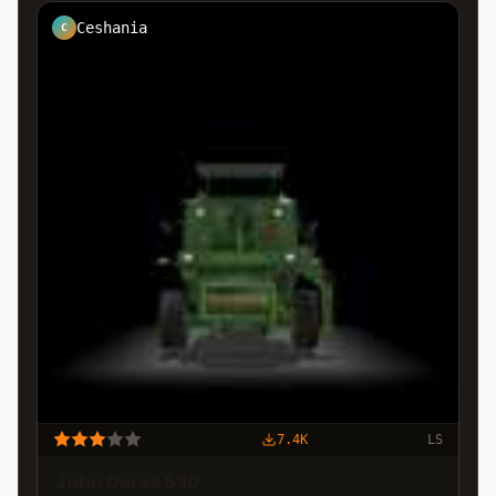
Ceshania
C
7.4K
LS
John Deree 630