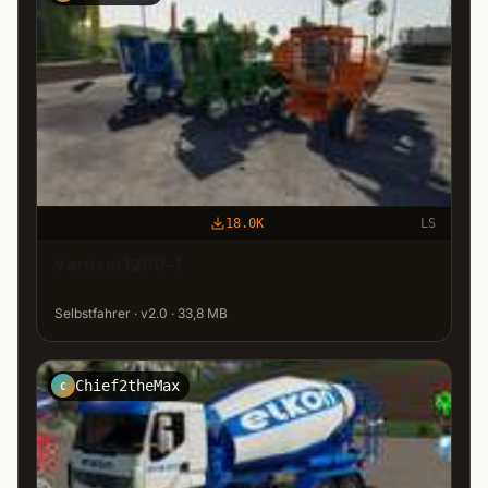
18.0K
LS
Yenisei 1200-1
Selbstfahrer · v2.0 · 33,8 MB
Chief2theMax
C