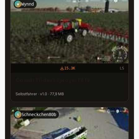
Wynnd
W
15.3K
LS
CaseIH Trident Sprayer FS 19
Selbstfahrer · v1.0 · 77,9 MB
Schneckchen80b
S