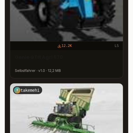
12.2K
LS
Genie GTH Agri 670
Selbstfahrer · v1.0 · 12,2 MB
takemehi
T