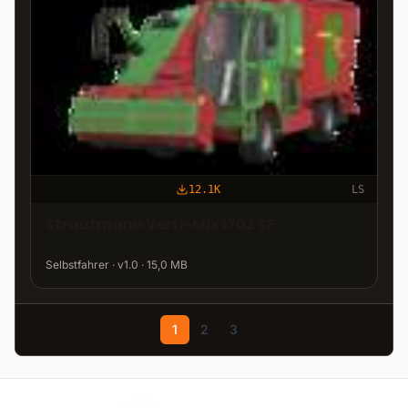
12.1K
LS
Strautmann Verti-Mix 1702 SF
Selbstfahrer · v1.0 · 15,0 MB
1
2
3