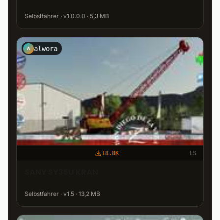
Selbstfahrer · v1.0.0.0 · 5,3 MB
alwora
A
18.8K
LS
SANY SY35U KRAN
Selbstfahrer · v1.5 · 13,2 MB