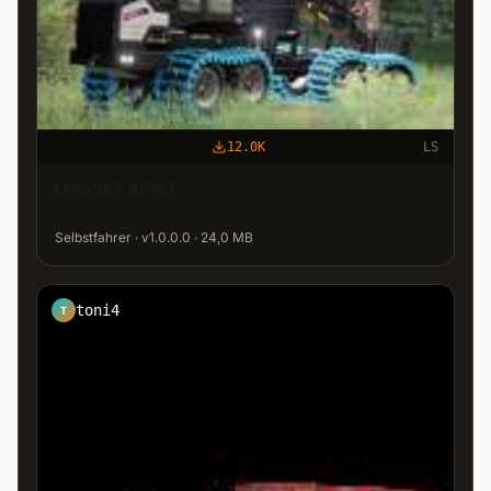
12.0K
LS
LOGSET 5F GT
Selbstfahrer · v1.0.0.0 · 24,0 MB
toni4
T