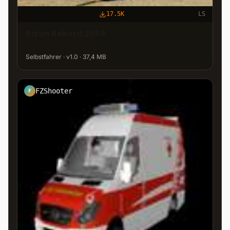
17.5K
LS
Bizon Rekord Z058
Selbstfahrer · v1.0 · 37,4 MB
FZShooter
F