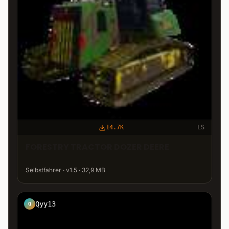
14.7K
LS
FORESTRY TRACTOR DOZER DEERE
Selbstfahrer · v1.5 · 32,9 MB
Qyy13
Q