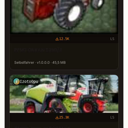
12.5K
LS
PFMZ ORKAN Z350/3
Selbstfahrer · v1.0.0.0 · 45,5 MB
Izoto0pu
I
25.3K
LS