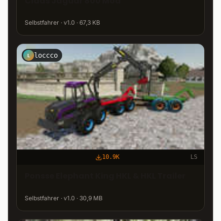
Claas Jaguar 800 Mod
Selbstfahrer · v1.0 · 67,3 KB
loccco
L
10.9K
LS
Ponsse Elephant King HKL & HKL Trailer
Selbstfahrer · v1.0 · 30,9 MB