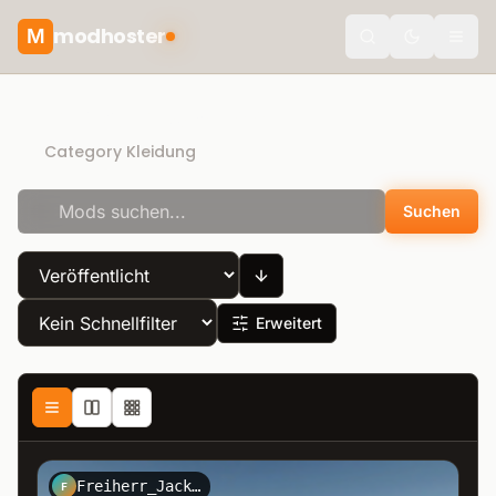
modhoster
M
theme.togg
Direct Download
Category Kleidung
Suchen
Erweitert
Freiherr_Jack_Kirtz_Design
F