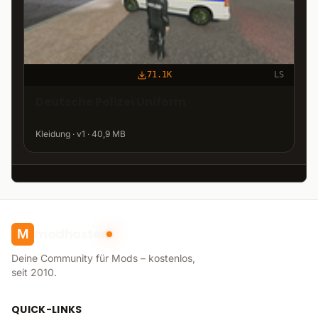
71.1K
LS
Deutsche Polizei Uniform
Kleidung · v1 · 40,9 MB
modhoster
M
Deine Community für Mods – kostenlos,
seit 2010.
QUICK-LINKS