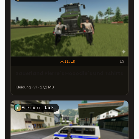
11.1K
LS
Sauerland Pierre`s Hooodie´s und Tshirts
Kleidung · v1 · 27,2 MB
Freiherr_Jack_Kirtz_Design
F