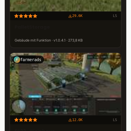
29.6K
LS
PalletStorage
Gebäude mit Funktion · v1.0.4.1 · 273,8 KB
farmerads
F
12.0K
LS