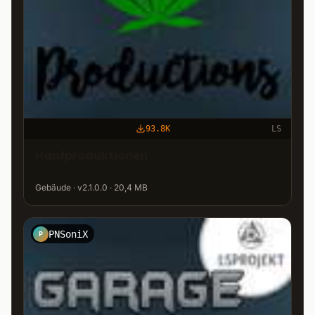
93.8K
LS
Hanfproduktionen
Gebäude · v2.1.0.0 · 20,4 MB
PNSoniX
P