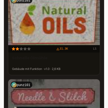
punzi01
P
31.3K
LS
Schnelle Ölmühle
Gebäude mit Funktion · v1.0 · 2,6 KB
punzi01
P