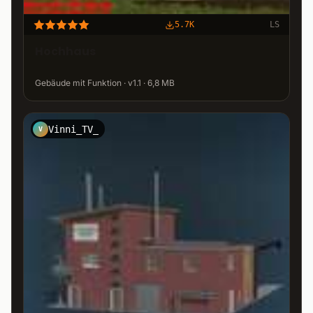
5.7K
LS
Hochhaus
Gebäude mit Funktion · v1.1 · 6,8 MB
Vinni_TV_
V