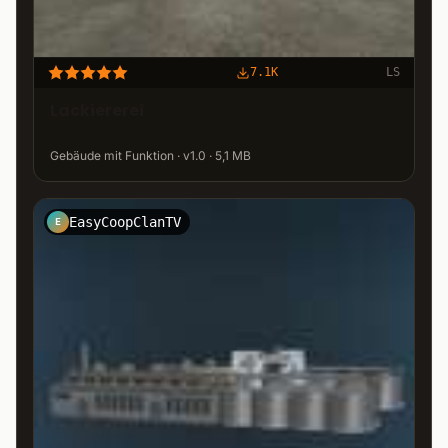
7.1K
LS
Lackiererei
Gebäude mit Funktion · v1.0 · 5,1 MB
EasyCoopClanTV
E