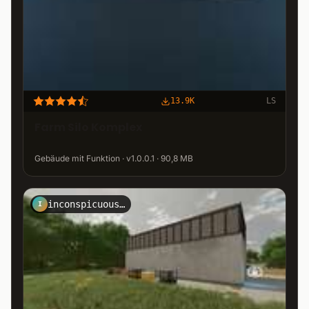
13.9K
LS
Farm Silo Komplex
Gebäude mit Funktion · v1.0.0.1 · 90,8 MB
inconspicuously
I