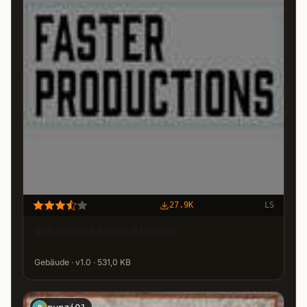
27.9K
LS
Schnellere Produktionen
Gebäude · v1.0 · 531,0 KB