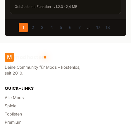
Gebäude mit Funktion · v1.2.0 · 2,4 MB
1
2
3
4
5
6
7
...
17
18
modhoster
M
Deine Community für Mods – kostenlos,
seit 2010.
QUICK-LINKS
Alle Mods
Spiele
Toplisten
Premium