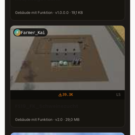
Gebäude mit Funktion · v1.0.0.0 · 19,1 KB
Farmer_Kai
F
39.3K
LS
FS19_FK_Schweinezucht
Gebäude mit Funktion · v2.0 · 29,0 MB