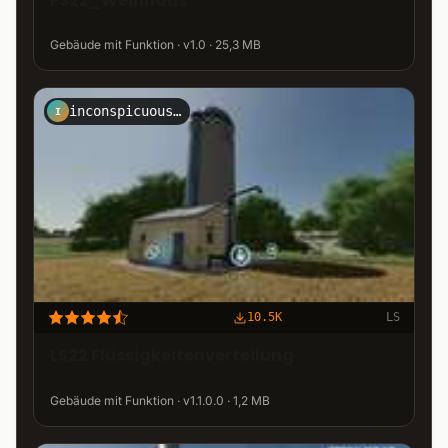
FS22_Weinhaus
Gebäude mit Funktion · v1.0 · 25,3 MB
inconspicuously
I
10.5K
LS
LS22 Flüssigkeitenverteilung
Gebäude mit Funktion · v1.1.0.0 · 1,2 MB