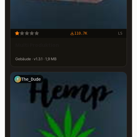
110.7K
LS
Multi Produktion
Gebäude · v1.3.1 · 1,9 MB
The_Dude
T