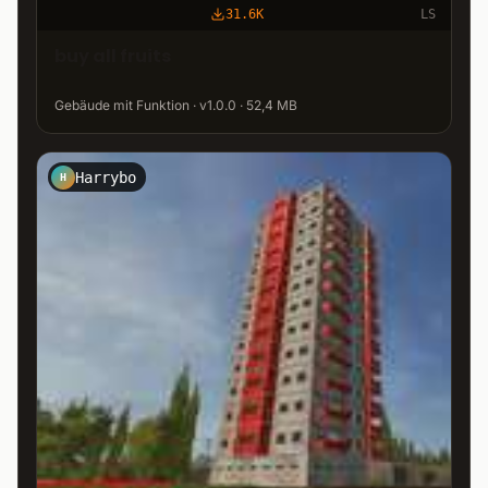
31.6K
LS
buy all fruits
Gebäude mit Funktion · v1.0.0 · 52,4 MB
Harrybo
H