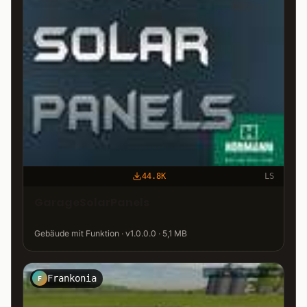
44.8K
LS
GarageSolarPanels
Gebäude mit Funktion · v1.0.0.0 · 5,1 MB
Frankonia
F