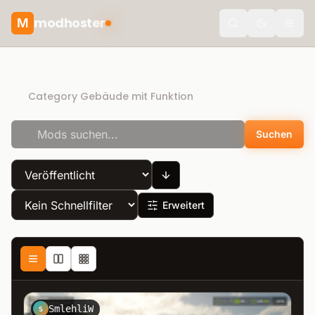
modhoster
M
Toggle the
Direct Download
Category Gebäude mit Funktion
Suchen
Erweitert
SmlehliW
S