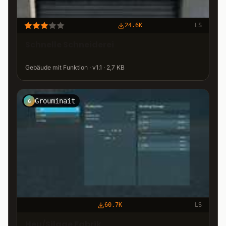
24.6K
LS
Schnelle Schneiderei
Gebäude mit Funktion · v1.1 · 2,7 KB
Grouminait
G
60.7K
LS
Heu/Silage Fabrik