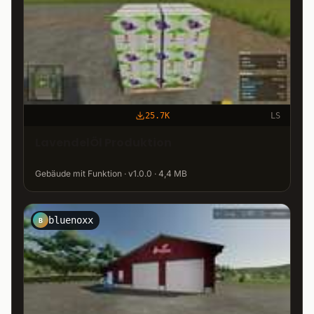
25.7K
LS
LavendelÖl Produktion
Gebäude mit Funktion · v1.0.0 · 4,4 MB
bluenoxx
B