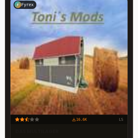
Fyrex
F
16.6K
LS
DAS MULTILAGER