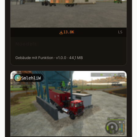
13.8K
LS
Noodels
Gebäude mit Funktion · v1.0.0 · 44,1 MB
SmlehliW
S