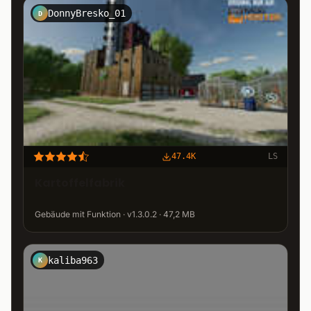
DonnyBresko_01
D
47.4K
LS
Kartoffelfabrik
Gebäude mit Funktion · v1.3.0.2 · 47,2 MB
kaliba963
K