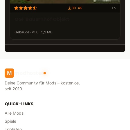
30.4K
LS
OGF Bauernhof Objekt
Gebäude · v1.0 · 5,2 MB
modhoster
M
Deine Community für Mods – kostenlos,
seit 2010.
QUICK-LINKS
Alle Mods
Spiele
Toplisten