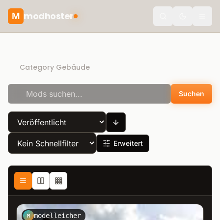
modhoster
M
Toggle the
Recommended mods
Category Gebäude
Suchen
Erweitert
modelleicher
M