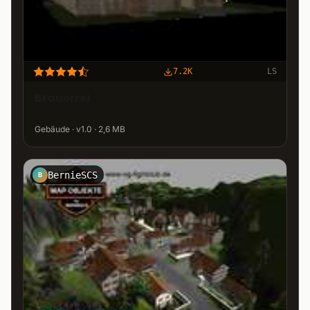
7.2K
LS
Brauerrei
Gebäude · v1.0 · 2,6 MB
BernieSCS
B