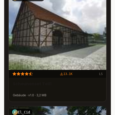
13.1K
LS
Scheunenset Teil1
Gebäude · v1.0 · 3,2 MB
El_Cid
E