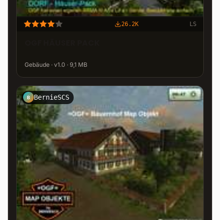
26.2K
LS
OGF HÄUSER PACK
Gebäude · v1.0 · 9,1 MB
BernieSCS
B