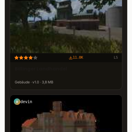
11.0K
LS
Billinger Landhandel
Gebäude · v1.0 · 3,8 MB
devin
D