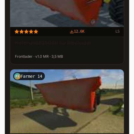
12.6K
LS
HolarasBB2500H für Radlader
Frontlader · v1.0 MR · 3,5 MB
Farmer 14
F1