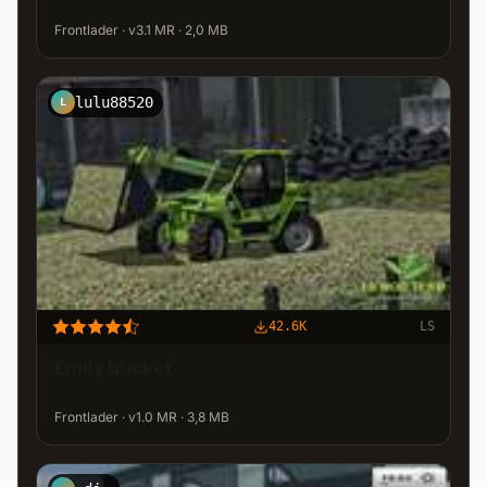
Frontlader · v3.1 MR · 2,0 MB
lulu88520
L
42.6K
LS
Emily bucket
Frontlader · v1.0 MR · 3,8 MB