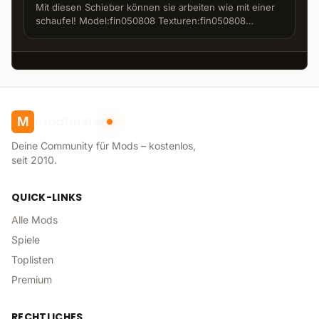
Mit diesen Schieber können sie arbeiten wie mit einer
schaufel! Model:fin050808 Texturen:fin050808
modhoster.de
http://www.modhoster.de/community/user/fin050808
modhoster
M
Deine Community für Mods – kostenlos,
seit 2010.
QUICK-LINKS
Alle Mods
Spiele
Toplisten
Premium
RECHTLICHES