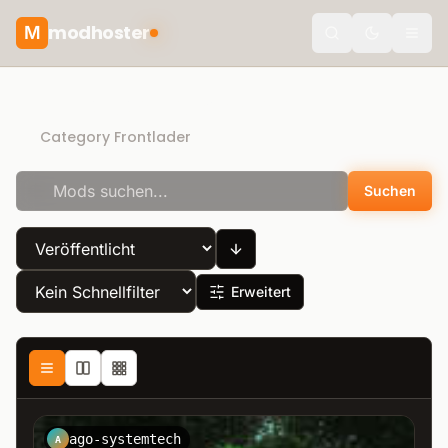
modhoster
M
Toggle the
More Realistic mods
Category Frontlader
Suchen
Erweitert
ago-systemtech
A