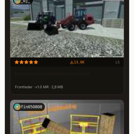
_dj_
_
13.6K
LS
Buckets for fertilizer and lime
Frontlader · v1.0 MR · 2,8 MB
fin050808
F