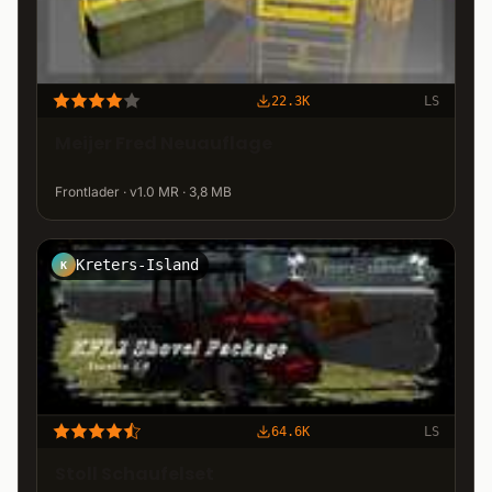
22.3K
LS
Meijer Fred Neuauflage
Frontlader · v1.0 MR · 3,8 MB
Kreters-Island
K
64.6K
LS
Stoll Schaufelset