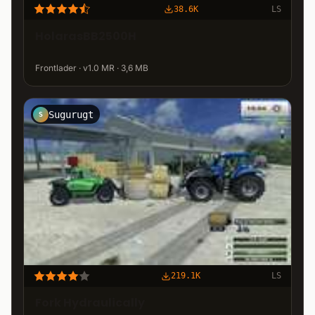
38.6K
LS
HolarasBB2500H
Frontlader · v1.0 MR · 3,6 MB
Sugurugt
S
219.1K
LS
Fork Hydraulically