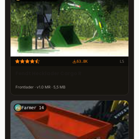
63.8K
LS
Fendt Hecklader Cargo R
Frontlader · v1.0 MR · 5,5 MB
Farmer 14
F1