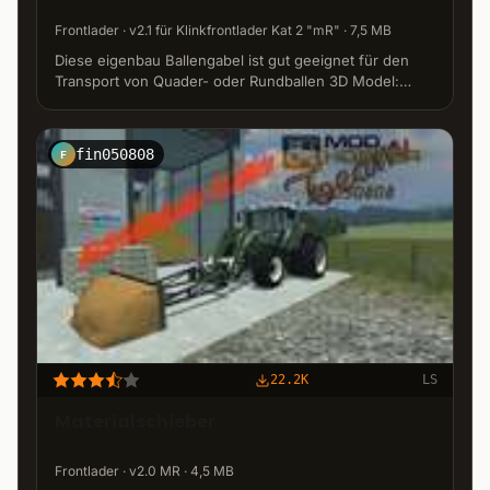
Frontlader · v2.1 für Klinkfrontlader Kat 2 "mR" · 7,5 MB
Diese eigenbau Ballengabel ist gut geeignet für den
Transport von Quader- oder Rundballen 3D Model:
kreters-island (C) Kreters-island www.kreters-island.de
fin050808
F
22.2K
LS
Materialschieber
Frontlader · v2.0 MR · 4,5 MB