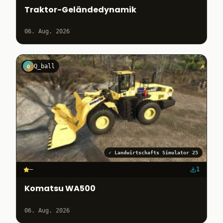
Traktor-Geländedynamik
06. Aug. 2026
Q_ball
Q
✓
Landwirtschafts Simulator 25
–
1
Komatsu WA500
06. Aug. 2026