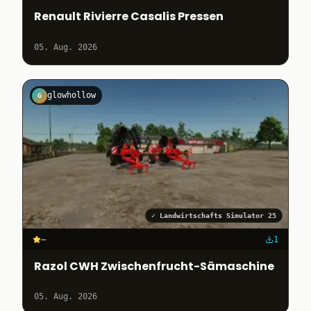
Renault Rivierre Casalis Pressen
05. Aug. 2026
glowhollow
G
✓
Landwirtschafts Simulator 25
–
1
Razol CWH Zwischenfrucht-Sämaschine
05. Aug. 2026