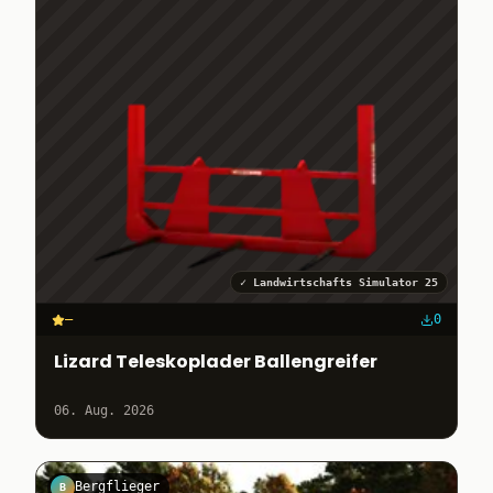
✓
Landwirtschafts Simulator 25
–
0
Lizard Teleskoplader Ballengreifer
06. Aug. 2026
Bergflieger
B