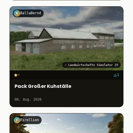
BallaBernd
B
✓
Landwirtschafts Simulator 25
–
1
Pack Großer Kuhställe
06. Aug. 2026
Firellion
F