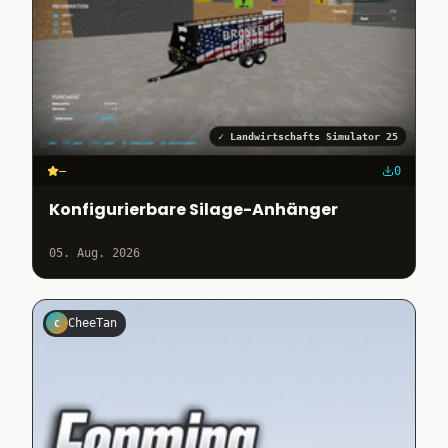
✓
Landwirtschafts Simulator 25
–
0
Konfigurierbare Silage-Anhänger
05. Aug. 2026
CheeTan
C