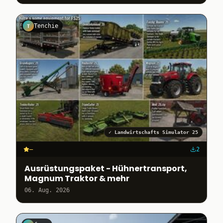
Tenchie
T
✓
Landwirtschafts Simulator 25
–
2
Ausrüstungspaket - Hühnertransport,
Magnum Traktor & mehr
06. Aug. 2026