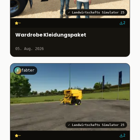
✓
Landwirtschafts Simulator 25
–
2
Wardrobe Kleidungspaket
05. Aug. 2026
fabter
F
✓
Landwirtschafts Simulator 25
–
2