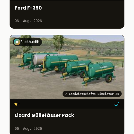
Ford F-350
06. Aug. 2026
BeckhamHH
B
✓
Landwirtschafts Simulator 25
–
1
Lizard Güllefässer Pack
06. Aug. 2026