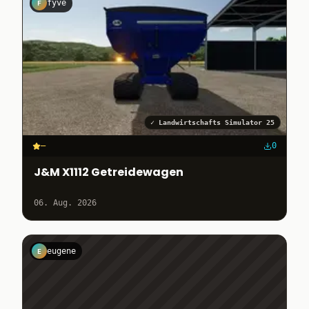
fyve
F
✓
Landwirtschafts Simulator 25
–
0
J&M X1112 Getreidewagen
06. Aug. 2026
eugene
E