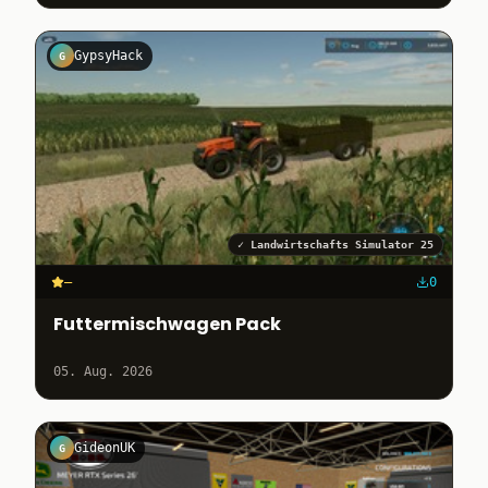
GypsyHack
G
✓
Landwirtschafts Simulator 25
–
0
Futtermischwagen Pack
05. Aug. 2026
GideonUK
G