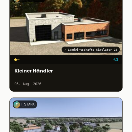
✓
Landwirtschafts Simulator 25
–
3
Kleiner Händler
05. Aug. 2026
T_STARK
T