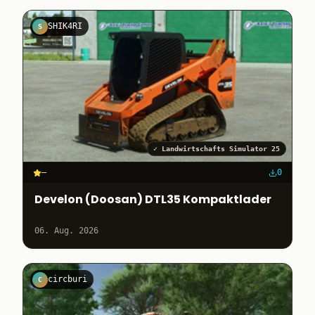
SHIK4RI
S
✓
Landwirtschafts Simulator 25
–
0
Develon (Doosan) DTL35 Kompaktlader
06. Aug. 2026
circburi
C