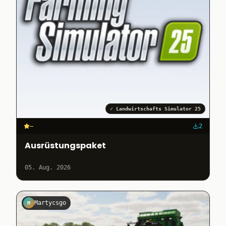
✓
Landwirtschafts Simulator 25
–
2
Ausrüstungspaket
05. Aug. 2026
Martycsgo
M