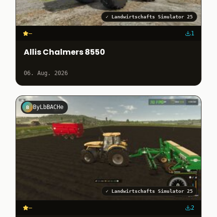
✓
Landwirtschafts Simulator 25
–
1
Allis Chalmers 8550
06. Aug. 2026
ByLbBACHe
B
✓
Landwirtschafts Simulator 25
–
2