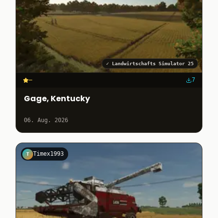
✓
Landwirtschafts Simulator 25
–
7
Gage, Kentucky
06. Aug. 2026
Timex1993
T