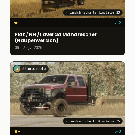
✓
Landwirtschafts Simulator 25
–
2
Fiat / NH / Laverda Mähdrescher
(Raupenversion)
06. Aug. 2026
allan.okeefe
A
✓
Landwirtschafts Simulator 25
–
0