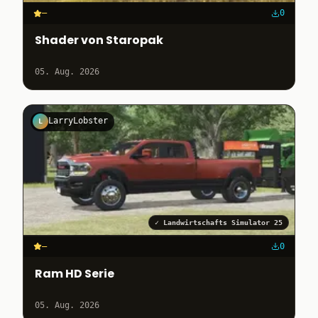
–
0
Shader von Staropak
05. Aug. 2026
LarryLobster
L
✓
Landwirtschafts Simulator 25
–
0
Ram HD Serie
05. Aug. 2026