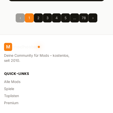
‹
1
2
3
4
5
…
78
›
modhoster
M
Deine Community für Mods – kostenlos,
seit 2010.
QUICK-LINKS
Alle Mods
Spiele
Toplisten
Premium