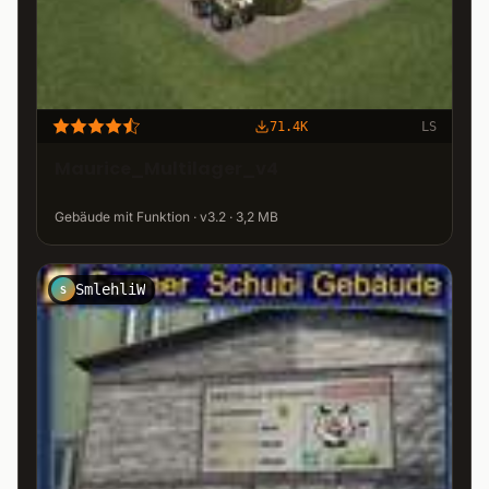
71.4K
LS
Maurice_Multilager_v4
Gebäude mit Funktion · v3.2 · 3,2 MB
SmlehliW
S