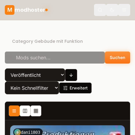
modhoster
M
theme.togg
Recommended mods
Category Gebäude mit Funktion
Suchen
Erweitert
dani1803
D