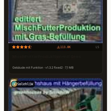
113.8K
LS
MischFutterProduktion mit Gras
Gebäude mit Funktion · v1.3.2 fixed2 · 7,1 MB
SmlehliW
S