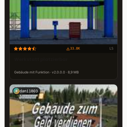
33.8K
LS
Werkstatt platzierbar
Gebäude mit Funktion · v2.0.0.0 · 8,9 MB
dani1803
D