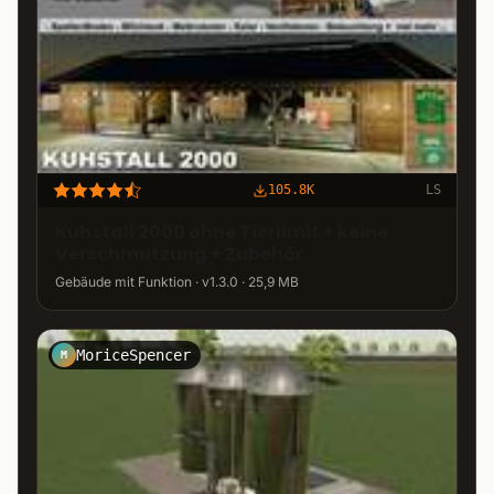
105.8K
LS
Kuhstall 2000 ohne Tierlimit + keine
Verschmutzung + Zubehör
Gebäude mit Funktion · v1.3.0 · 25,9 MB
MoriceSpencer
M