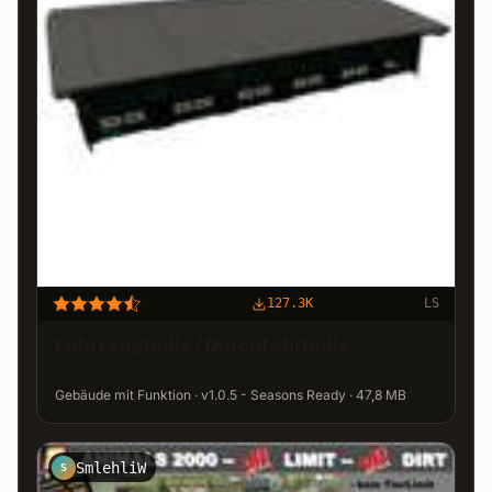
127.3K
LS
Fahrzeughalle / Durchfahrhalle
Gebäude mit Funktion · v1.0.5 - Seasons Ready · 47,8 MB
SmlehliW
S