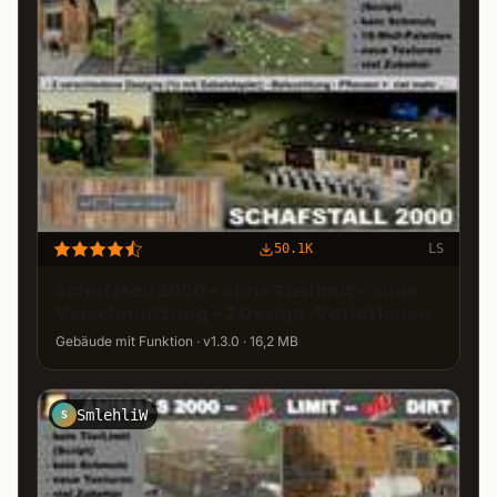
50.1K
LS
Schafstall 2000 - ohne Tierlimit - ohne
Verschmutzung - 2 Design-Variationen
Gebäude mit Funktion · v1.3.0 · 16,2 MB
SmlehliW
S