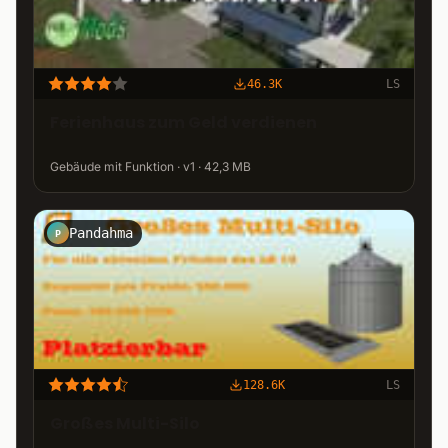
46.3K
LS
Ferienhaus zum Geld verdienen
Gebäude mit Funktion · v1 · 42,3 MB
Pandahma
P
128.6K
LS
Großes Multi-Silo