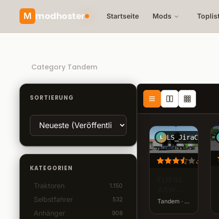
modhoster
M
Startseite
Mods
Toplis
Recommended mods
Category Tandem
SORTIERUNG
LS_JiraCz
L
112.
KATEGORIEN
FLIEGL
Traktoren
1.150
ASW
268
Selbstfahrer
532
Tandem · v1,2 · 30,7 MB
Anhänger
908