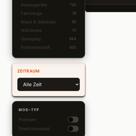
Anbaugeräte
730
Fahrzeuge
78
Maps & Gebäude
82
Nützliches
74
Gameplay
944
Forstwirtschaft
620
ZEITRAUM
MOD-TYP
Premium
Direktdownload