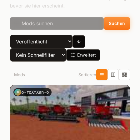
bevor sie hier erscheint.
Suchen
Erweitert
Sortieren
6
Mods
o-roXmXan-o
O