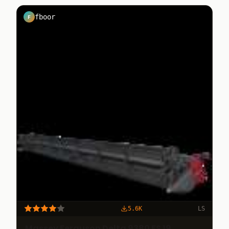
fboor
F
5.6K
LS
Massey Ferguson Delta 9380 FS 19