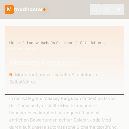
modhoster
M
theme.togg
Home
/
Landwirtschafts Simulator
/
Selbstfahrer
/
Massey Ferguson
Massey Ferguson
Mods für Landwirtschafts Simulator in
6
Selbstfahrer.
In der Kategorie
Massey Ferguson
findest du
6
von
der Community erstellte Modifikationen —
handverlesen kuratiert, virengeprüft und mit
ehrlichen Bewertungen echter Spieler. Jede Mod
durchläuft unsere automatische Sicherheitsprüfung,