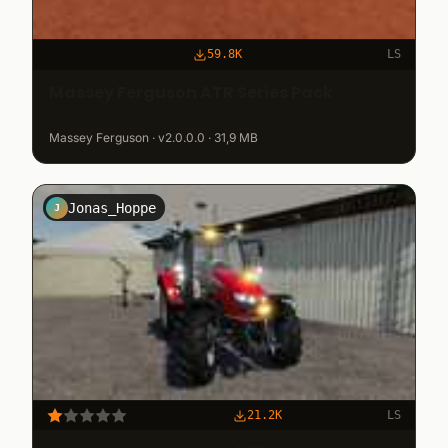
59.8K
LS
Massey Ferguson ATR Series Pack
Massey Ferguson · v2.0.0.0 · 31,9 MB
Jonas_Hoppe
J
21.2K
LS