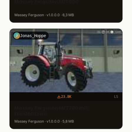
Massey Ferguson MF5600
Massey Ferguson · v1.0.0.0 · 6,3 MB
Jonas_Hoppe
J
23.8K
LS
Massey Ferguson MF7700 mit
Frontblitzern
Massey Ferguson · v1.0.0.0 · 5,8 MB