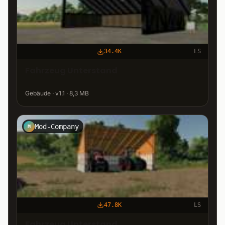
34.4K
LS
Fahrzeug Unterstand
Gebäude · v1.1 · 8,3 MB
Mod-Company
M
47.8K
LS
Fahrzeug Unterstand