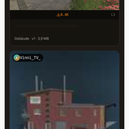
8.4K
LS
cannabis store store deko
Gebäude · v1 · 3,9 MB
Vinni_TV_
V