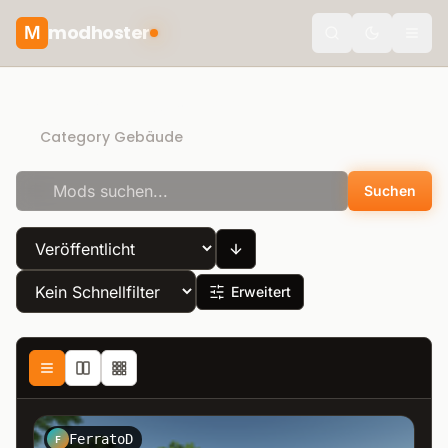
modhoster
M
Toggle the
Direct Download
Category Gebäude
Suchen
Erweitert
FerratoD
F