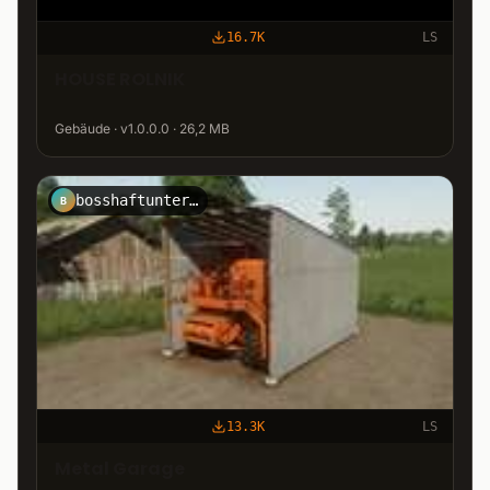
16.7K
LS
HOUSE ROLNIK
Gebäude · v1.0.0.0 · 26,2 MB
bosshaftunterwegs
B
13.3K
LS
Metal Garage