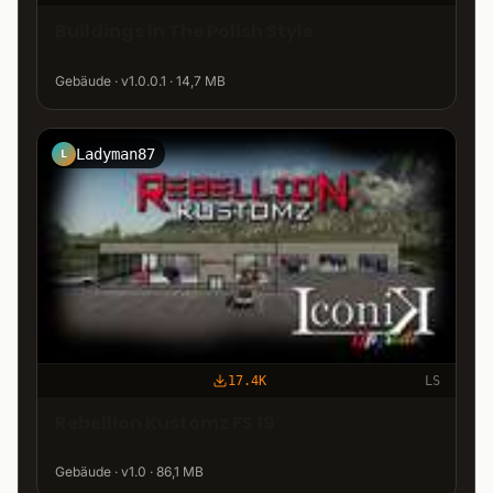
Buildings In The Polish Style
Gebäude · v1.0.0.1 · 14,7 MB
Ladyman87
L
17.4K
LS
Rebellion Kustomz FS 19
Gebäude · v1.0 · 86,1 MB