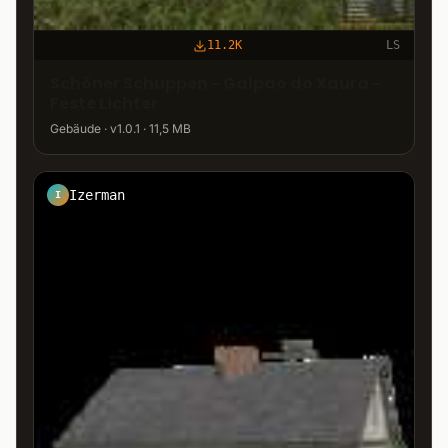
11.2K
LS
Schöner Schuppen - Galpao do Xaura -
Feste Lichter
Gebäude · v1.0.1 · 11,5 MB
Izerman
I