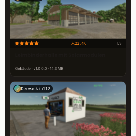
22.4K
LS
Leimbinderhalle mit Solarmodulen
Gebäude · v1.0.0.0 · 14,3 MB
Derwackin112
D