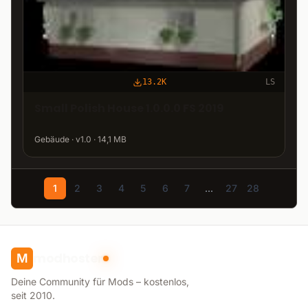
13.2K
LS
Small Polish House 1.0.0.0 FS 2019
Gebäude · v1.0 · 14,1 MB
1
2
3
4
5
6
7
...
27
28
modhoster
M
Deine Community für Mods – kostenlos,
seit 2010.