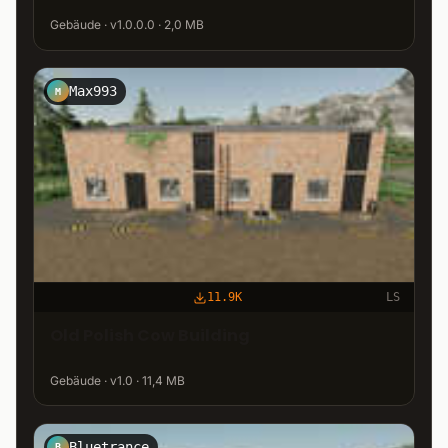
Gebäude · v1.0.0.0 · 2,0 MB
Max993
M
11.9K
LS
Old Polish Cow Building
Gebäude · v1.0 · 11,4 MB
Bluetrance
B