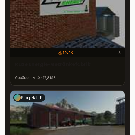
19.1K
LS
Raze Energie-Getränkefabrik
Gebäude · v1.0 · 17,8 MB
Projekt-R
P