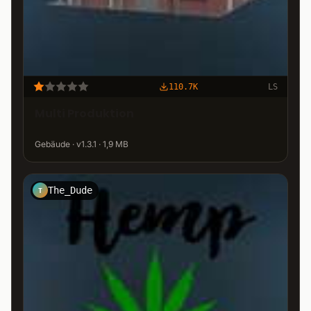
110.7K
LS
Multi Produktion
Gebäude · v1.3.1 · 1,9 MB
The_Dude
T