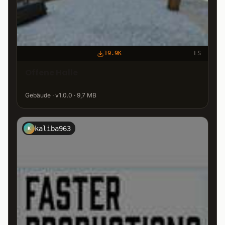
19.9K
LS
Offene Halle
Gebäude · v1.0.0 · 9,7 MB
kaliba963
K