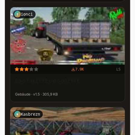
ionci
I
7.9K
LS
EGG PALETTE COCORETTE
Gebäude · v1.5 · 305,9 KB
Kasbrezn
K