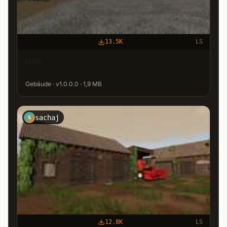
13.5K
LS
Hall
Gebäude · v1.0.0.0 · 1,9 MB
sachaj
S
12.8K
LS