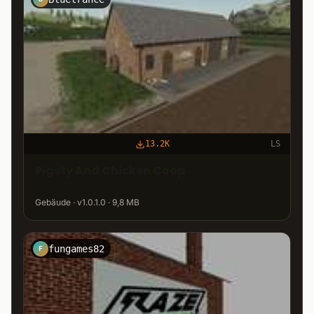
13.2K
LS
Pigsty And Chicken Coop
Gebäude · v1.0.1.0 · 9,8 MB
fungames82
F