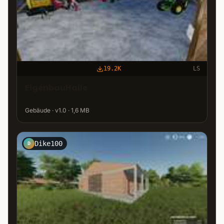
19.2K
LS
EigenbauHalle
Gebäude · v1.0 · 1,6 MB
Dike100
D