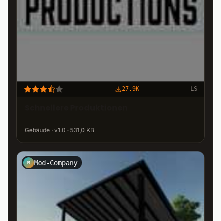
27.9K
LS
Schnellere Produktionen
Gebäude · v1.0 · 531,0 KB
Mod-Company
M