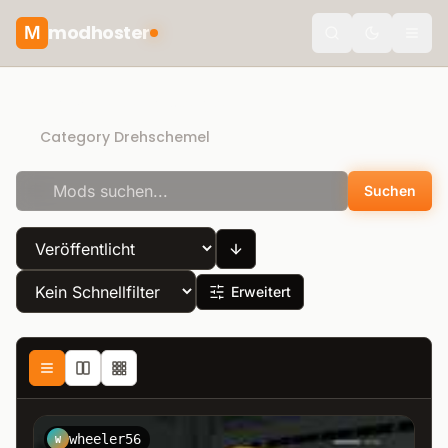
modhoster
M
Toggle the
Recommended mods
Category Drehschemel
Suchen
Erweitert
wheeler56
W