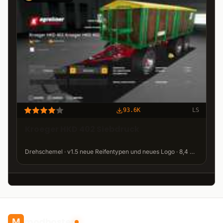
93.6K
LS
Kroeger HKD 402 Siebdruck
Drehschemel · v1.5 neue Reifentypen und neues Logo · 8,4 MB
modhoster
M