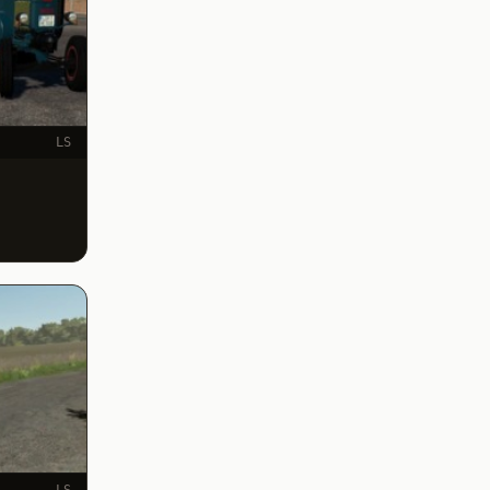
LS
LS