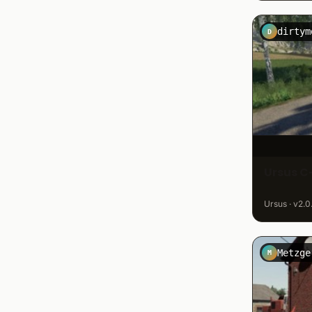
dirtym
D
Ursus C
Ursus · v2.0
Metzge
M