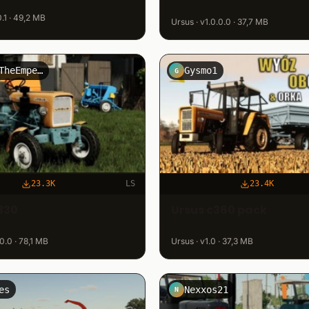
0.1 · 49,2 MB
Ursus · v1.0.0.0 · 37,7 MB
TrojanTheEmperor
Gysmo1
G
23.3K
LS
23.4K
330
Ursus c360 pack
.0.0 · 78,1 MB
Ursus · v1.0 · 37,3 MB
es
Nexxos21
N