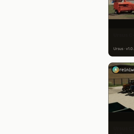
Ursus C
Ursus · v1.0
reiniw
R
Ursus 