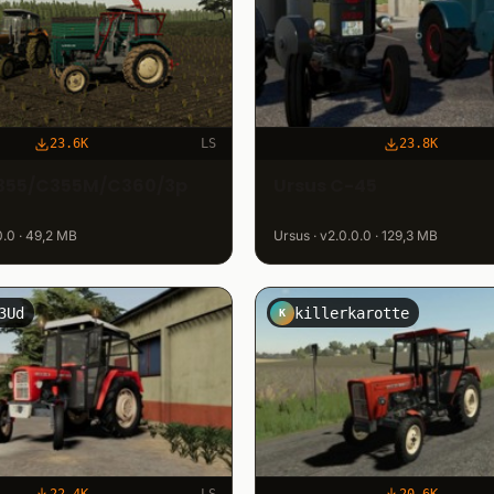
23.6K
LS
23.8K
C355/C355M/C360/3p
Ursus C-45
.0.0 · 49,2 MB
Ursus · v2.0.0.0 · 129,3 MB
3Ud
killerkarotte
K
22.4K
LS
20.6K