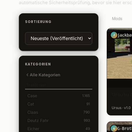
automatische Sicherheitsprüfung, bevor sie hier ersc
71
Mods
SORTIERUNG
jackba
J
KATEGORIEN
Alle Kategorien
Traktoren
Ursusu 
Case
1.165
Cat
91
Ursus · v1.0
Claas
790
Deutz Fahr
993
G-Brot
Eicher
49
G