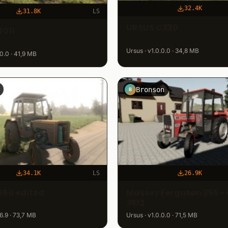
32.4K
31.8K
LS
URSUS C330
4011
Ursus · v1.0.0.0 · 34,8 MB
.0.0 · 41,9 MB
Bronson
B
34.1K
LS
26.9K
360 edited
Massey Ferguson 255 - 
3512
.6.9 · 73,7 MB
Ursus · v1.0.0.0 · 71,5 MB