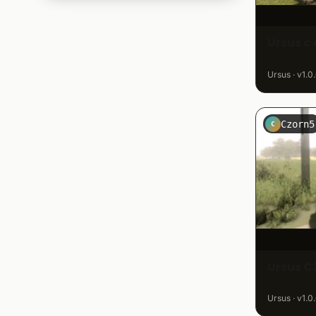
Schlüter
113
Sonstige Traktoren
2.950
Ursus c 
Steyr
301
Traktortuning
121
Ursus · v1.0
Ursus
765
Valtra
320
Czorn5
C
Volvo
54
Zetor
521
Ursus C
Ursus · v1.0