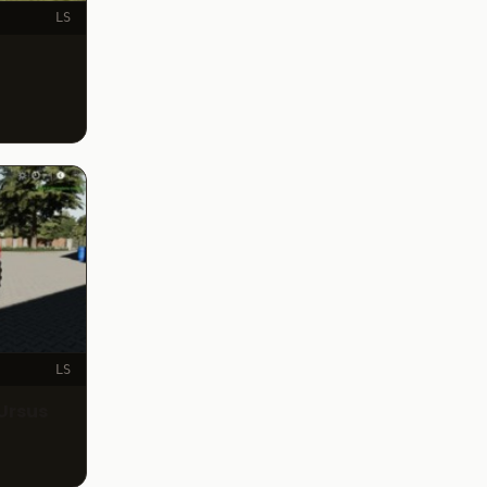
LS
LS
Ursus