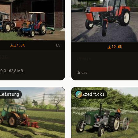
17.3K
LS
12.0K
330
Ursus
.0.0 · 62,8 MB
Ursus
Leistung
Zzedrick1
Z