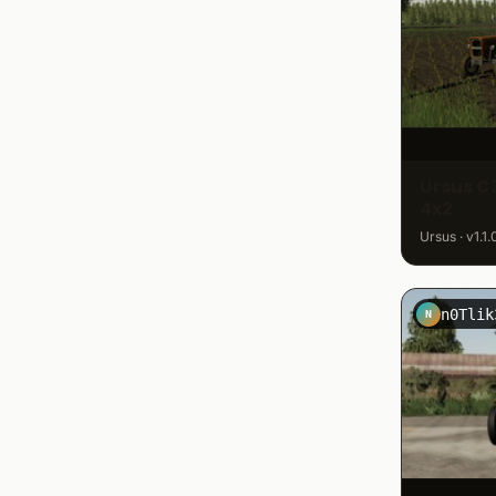
Ursus 
4x2
Ursus · v1.1
n0Tlik
N