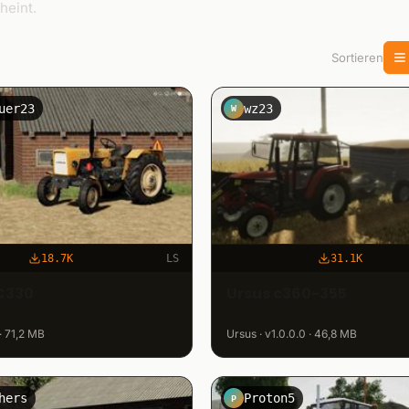
heint.
Sortieren
uer23
wz23
W
18.7K
LS
31.1K
C330
Ursus c360-355
 · 71,2 MB
Ursus · v1.0.0.0 · 46,8 MB
hers
Proton5
P