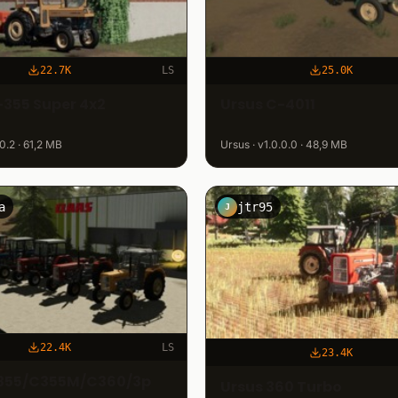
22.7K
LS
25.0K
-355 Super 4x2
Ursus C-4011
.0.2 · 61,2 MB
Ursus · v1.0.0.0 · 48,9 MB
a
jtr95
J
22.4K
LS
23.4K
C355/C355M/C360/3p
Ursus 360 Turbo