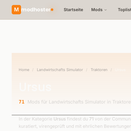
modhoster
M
Startseite
Mods
Toplis
Home
/
Landwirtschafts Simulator
/
Traktoren
/
Ursus
Ursus
Mods für Landwirtschafts Simulator in Traktore
71
In der Kategorie
Ursus
findest du
71
von der Communit
kuratiert, virengeprüft und mit ehrlichen Bewertunge