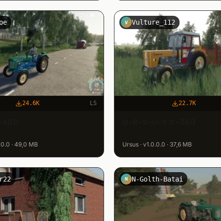
oe
Vulture_112
V
24.6K
LS
22.7K
-4011
U-R-S-U-S C-360
.0.0 · 49,0 MB
Ursus · v1.0.0.0 · 37,6 MB
r22
N-Golth-Batai
N