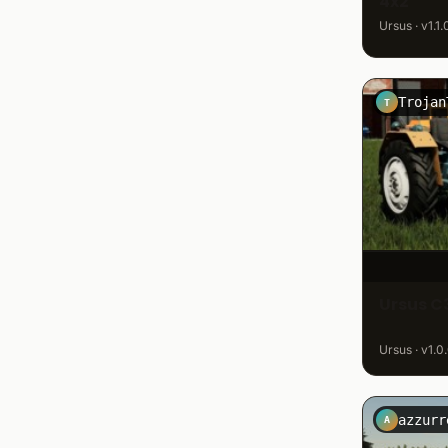
4x2
Ursus · v1.1.
T
Ursus C
Ursus · v1.0
azzurr
A