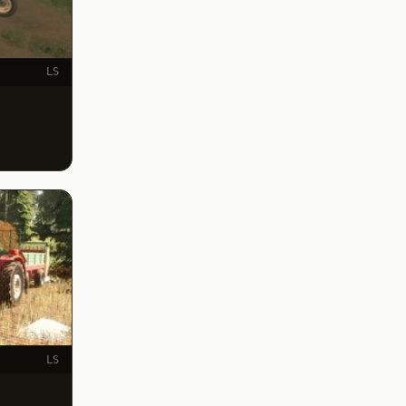
LS
LS