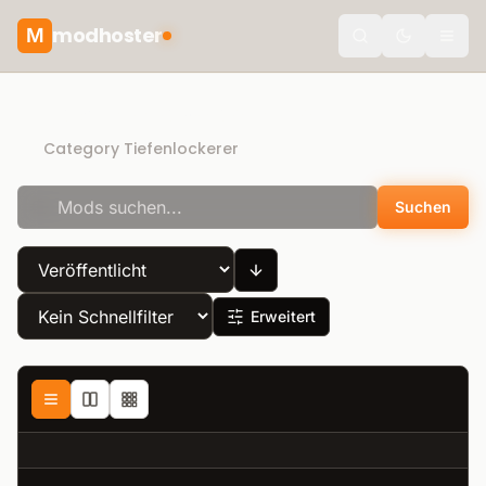
modhoster
M
Toggle the
Recommended mods
Category Tiefenlockerer
Suchen
Erweitert